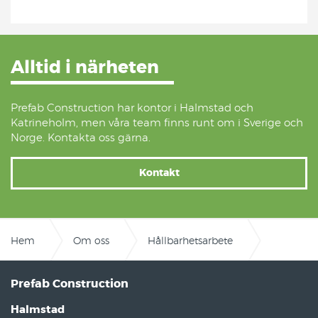
Alltid i närheten
Prefab Construction har kontor i Halmstad och
Katrineholm, men våra team finns runt om i Sverige och
Norge. Kontakta oss gärna.
Kontakt
Hem
Om oss
Hållbarhetsarbete
Uppförandekod
Prefab Construction
Halmstad