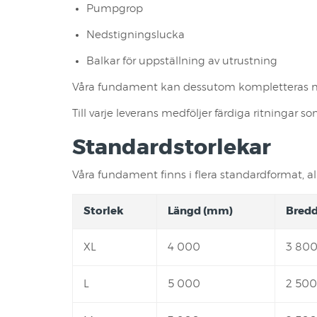
Pumpgrop
Nedstigningslucka
Balkar för uppställning av utrustning
Våra fundament kan dessutom kompletteras med 
Till varje leverans medföljer färdiga ritningar
Standardstorlekar
Våra fundament finns i flera standardformat, allt
Storlek
Längd (mm)
Bred
XL
4 000
3 80
L
5 000
2 500