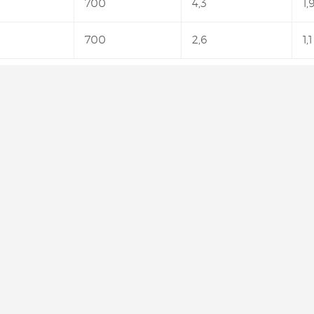
700
4,3
1,
700
2,6
1,1
fundament som är anpassade efter dina exakta mått och beh
.