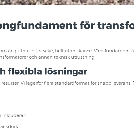
ongfundament för transf
 är gjutna i ett stycke, helt utan skarvar. Våra fundament är
ransformatorer och annan teknisk utrustning.
ch flexibla lösningar
surser. Vi lagerför flera standardformat för snabb leverans. F
 inkluderar:
släckdurk