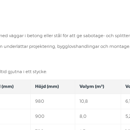
väggar i betong eller stål för att ge sabotage- och splitter
 som underlättar projektering, bygglovshandlingar och montage
id gjutna i ett stycke:
d (mm)
Höjd (mm)
Volym (m³)
V
0
980
10,8
6,
900
8,0
5,