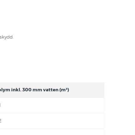
skydd.
.
olym inkl. 300 mm vatten (m³)
1
2