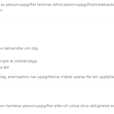
 av personuppgifter tecknas alltid personuppgiftsbiträdesavtal,
v.
 vi behandlar om dig
längre är nödvändiga
 fall
 lag, exempelvis när uppgifterna måste sparas för att uppfylla 
n hanterar personuppgifter eller vill utöva dina rättighete