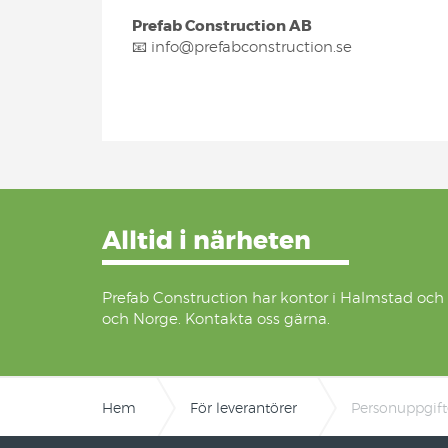
Prefab Construction AB
📧 info@prefabconstruction.se
Alltid i närheten
Prefab Construction har kontor i Halmstad och
och Norge. Kontakta oss gärna.
Hem
För leverantörer
Personuppgift