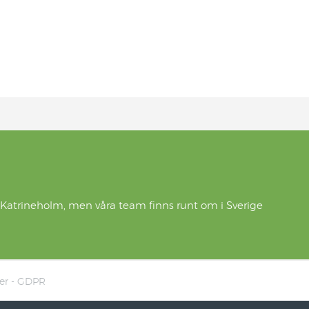
 Katrineholm, men våra team finns runt om i Sverige
er - GDPR