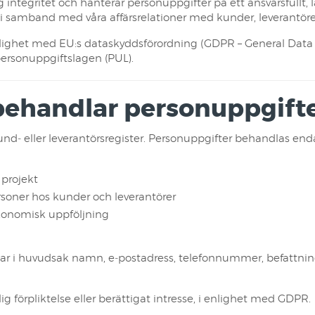
integritet och hanterar personuppgifter på ett ansvarsfullt, 
 i samband med våra affärsrelationer med kunder, leverantör
lighet med EU:s dataskyddsförordning (GDPR – General Data P
personuppgiftslagen (PUL).
 behandlar personuppgift
nd‑ eller leverantörsregister. Personuppgifter behandlas end
 projekt
rsoner hos kunder och leverantörer
ekonomisk uppföljning
 i huvudsak namn, e‑postadress, telefonnummer, befattning oc
g förpliktelse eller berättigat intresse, i enlighet med GDPR.